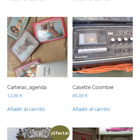
Carteras_agenda
Casette Coomber
12,00
€
80,00
€
Añadir al carrito
Añadir al carrito
¡Oferta!