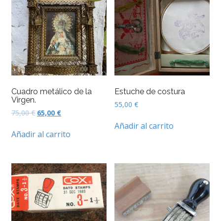
Cuadro metálico de la
Estuche de costura
Virgen.
55,00
€
El
El
75,00
€
65,00
€
precio
precio
Añadir al carrito
original
actual
Añadir al carrito
era:
es:
75,00 €.
65,00 €.