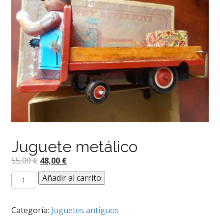
Juguete metálico
El
El
55,00
€
48,00
€
precio
precio
Juguete
Añadir al carrito
original
actual
metálico
era:
es:
cantidad
55,00 €.
48,00 €.
Categoría:
Juguetes antiguos